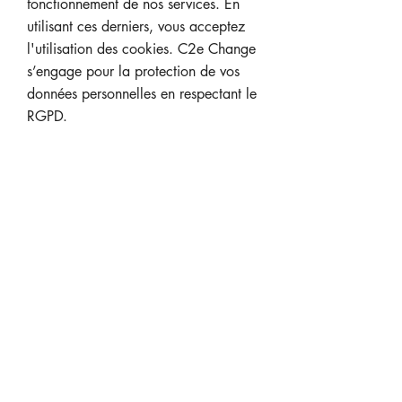
fonctionnement de nos services. En
utilisant ces derniers, vous acceptez
l'utilisation des cookies. C2e Change
s’engage pour la protection de vos
données personnelles en respectant le
RGPD.
Création du site :
ICONEGRAFIC - 69 rue de
Négreneys 31200 Toulouse
Tél 05 61 13 14 84
www.iconegrafic.fr
Adresse
48 rue de Rémusat